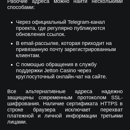
Рабочие адреса можно найти несколькими
способами:
Через официальный Telegram-канал
проекта, где регулярно публикуются
обновления ссылок.
В email-рассылке, которая приходит на
привязанную почту зарегистрированным
клиентам.
С помощью обращения в службу
поддержки Jetton Casino через
круглосуточный онлайн-чат на сайте.
Все альтернативные адреса надежно
защищены современным протоколом SSL-
шифрования. Наличие сертификата HTTPS в
строке браузера исключает перехват
платежной и личной информации третьими
лицами.