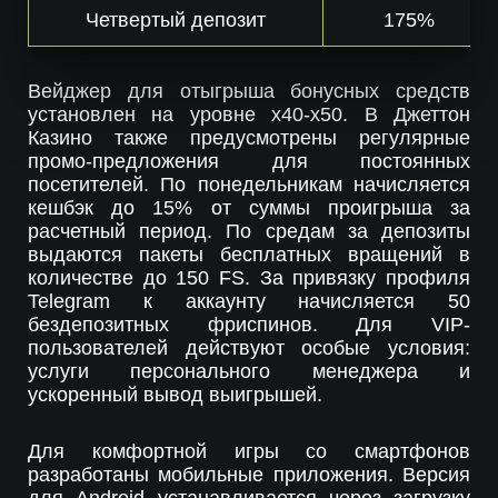
Четвертый депозит
175%
Вейджер для отыгрыша бонусных средств
установлен на уровне х40-х50. В Джеттон
Казино также предусмотрены регулярные
промо-предложения для постоянных
посетителей. По понедельникам начисляется
кешбэк до 15% от суммы проигрыша за
расчетный период. По средам за депозиты
выдаются пакеты бесплатных вращений в
количестве до 150 FS. За привязку профиля
Telegram к аккаунту начисляется 50
бездепозитных фриспинов. Для VIP-
пользователей действуют особые условия:
услуги персонального менеджера и
ускоренный вывод выигрышей.
Для комфортной игры со смартфонов
разработаны мобильные приложения. Версия
для Android устанавливается через загрузку