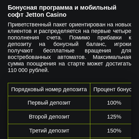
Бонусная программа и мобильный
софт Jetton Casino
Приветственный пакет ориентирован на новых
клиентов и распределяется на первые четыре
пополнения счета. Помимо прибавки к
депозиту на бонусный баланс, игроки
получают бесплатные вращения для
востребованных автоматов. Максимальная
сумма поощрения на старте может достигать
110 000 рублей.
Порядковый номер депозита
Процент бонуса
Первый депозит
100%
Второй депозит
125%
Третий депозит
150%