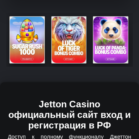
Jetton Casino
официальный сайт вход и
регистрация в РФ
Доступ к полному функционалу Джеттон